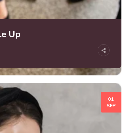
le Up
01
SEP