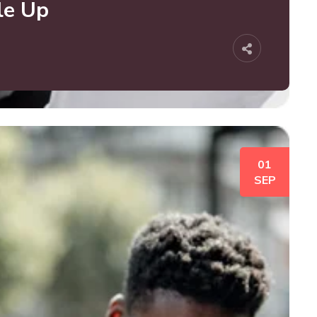
le Up
01
SEP