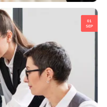
01
SEP