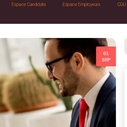
Espace Candidats
Espace Employeurs
CGU
01
SEP