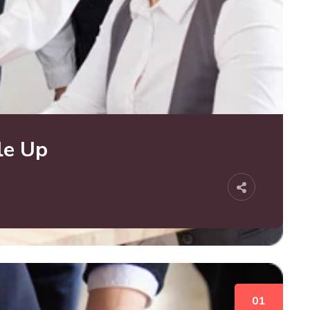
le Up
01